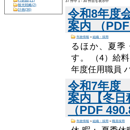
行財政(11)
37 件中 1 - 30 件目を表示中
観光戦略(2)
令和8年度
計画(36)
案内 （PDF
市政情報
>
組織・採用
るほか、夏季
す。 （4）給
年度任用職員 
令和7年度
案内【冬日
（PDF 490
市政情報
>
組織・採用
>
職員採用