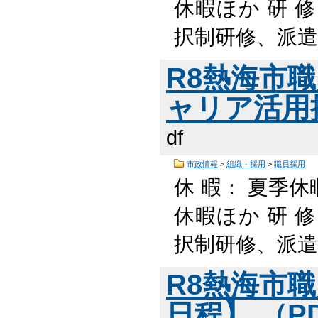
休暇ほか 研 
択制研修、派遣
R8熱海市
ャリア活用採
df
市政情報
>
組織・採用
>
職員採用
休 暇： 夏季休
休暇ほか 研 
択制研修、派遣
R8熱海市
日程】 （PD