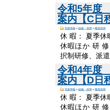
令和5年度
案内【C日程】
市政情報
>
組織・採用
>
職員採用
休 暇： 夏季休
休暇ほか 研 
択制研修、派遣
令和4年度
案内【D日程】
市政情報
>
組織・採用
>
職員採用
休 暇： 夏季休
休暇ほか 研 