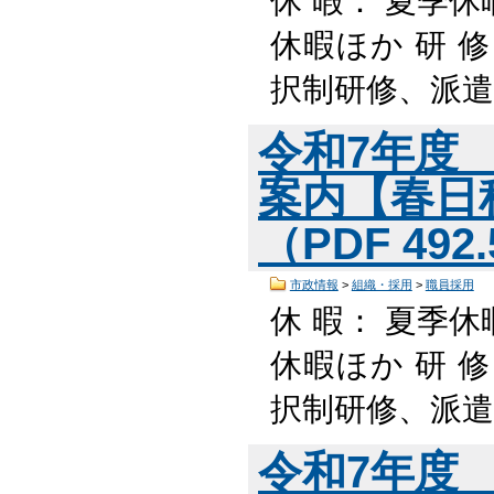
休 暇： 夏季休
休暇ほか 研 
択制研修、派遣
令和7年度
案内【春日
（PDF 492
市政情報
>
組織・採用
>
職員採用
休 暇： 夏季休
休暇ほか 研 
択制研修、派遣
令和7年度