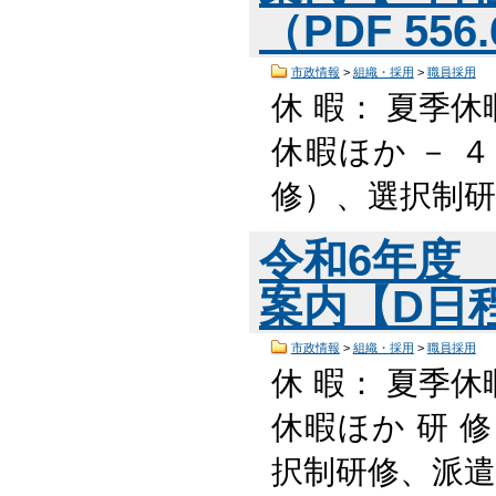
（PDF 556
市政情報
>
組織・採用
>
職員採用
休 暇： 夏季休
休暇ほか － 
修）、選択制
令和6年度
案内【D日程】
市政情報
>
組織・採用
>
職員採用
休 暇： 夏季休
休暇ほか 研 
択制研修、派遣