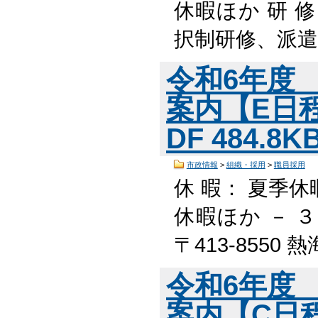
休暇ほか 研 
択制研修、派遣
令和6年度
案内【E日
DF 484.8
市政情報
>
組織・採用
>
職員採用
休 暇： 夏季休
休暇ほか － 
〒413-8550
令和6年度
案内【C日