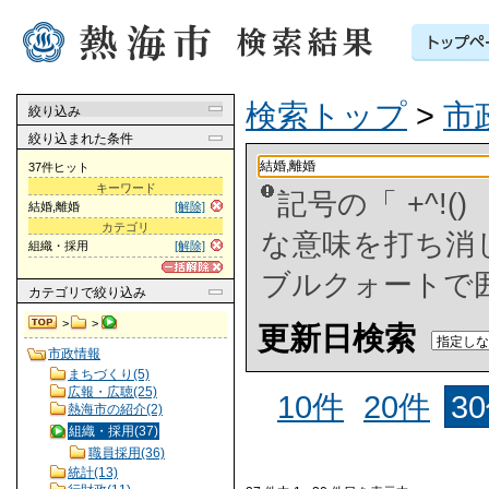
検索トップ
>
市
絞り込み
絞り込まれた条件
37件ヒット
キーワード
記号の「 +^!
結婚,離婚
[解除]
カテゴリ
な意味を打ち消した
組織・採用
[解除]
ブルクォートで
カテゴリ
で絞り込み
>
>
更新日検索
市政情報
まちづくり(5)
広報・広聴(25)
10件
20件
3
熱海市の紹介(2)
組織・採用(37)
職員採用(36)
統計(13)