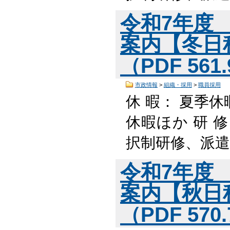
令和7年度
案内【冬日
（PDF 561
市政情報
>
組織・採用
>
職員採用
休 暇： 夏季休
休暇ほか 研 
択制研修、派遣
令和7年度
案内【秋日
（PDF 570