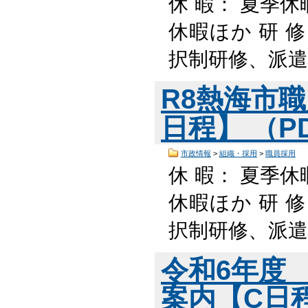
休 暇： 夏季休
休暇ほか 研 
択制研修、派遣
R8熱海市
日程】 （PD
市政情報
>
組織・採用
>
職員採用
休 暇： 夏季休
休暇ほか 研 
択制研修、派遣
令和6年度
案内【C日