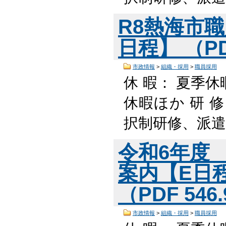
R8熱海市
日程】 （PD
市政情報
>
組織・採用
>
職員採用
休 暇： 夏季休
休暇ほか 研 
択制研修、派遣
令和6年度
案内【E日
（PDF 546
市政情報
>
組織・採用
>
職員採用