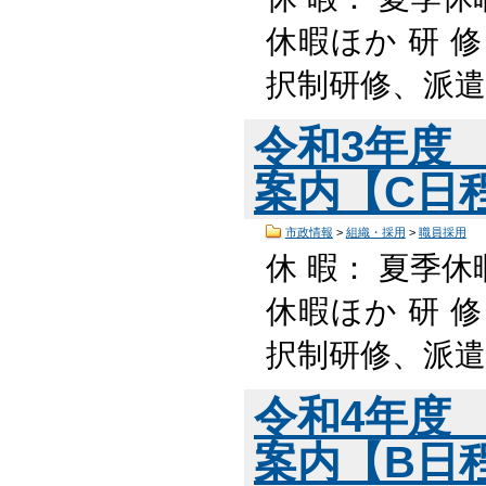
休暇ほか 研 
択制研修、派遣
令和3年度
案内【C日程】
市政情報
>
組織・採用
>
職員採用
休 暇： 夏季休
休暇ほか 研 
択制研修、派遣
令和4年度
案内【B日程】