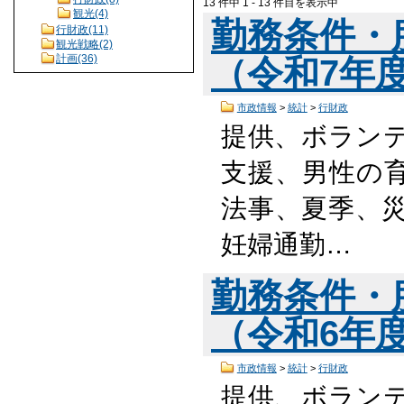
13 件中 1 - 13 件目を表示中
観光(4)
勤務条件・
行財政(11)
観光戦略(2)
計画(36)
（令和7年度版
市政情報
>
統計
>
行財政
提供、ボラン
支援、男性の
法事、夏季、災
妊婦通勤…
勤務条件・
（令和6年度版
市政情報
>
統計
>
行財政
提供、ボラン