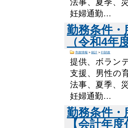
法事、夏季、災
妊婦通勤…
勤務条件・
（令和4年度版
市政情報
>
統計
>
行財政
提供、ボラン
支援、男性の
法事、夏季、災
妊婦通勤…
勤務条件・
【会計年度