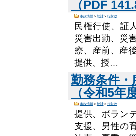
（PDF 141
市政情報
>
統計
>
行財政
民権行使、証
災害出勤、災害
療、産前、産後
提供、授…
勤務条件・
（令和5年度版
市政情報
>
統計
>
行財政
提供、ボラン
支援、男性の