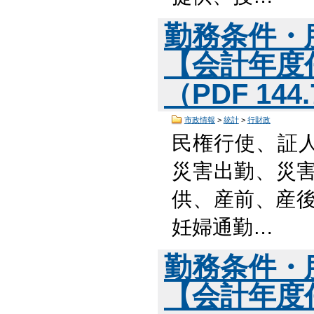
勤務条件・
【会計年度
（PDF 144
市政情報
>
統計
>
行財政
民権行使、証
災害出勤、災害
供、産前、産後
妊婦通勤…
勤務条件・
【会計年度