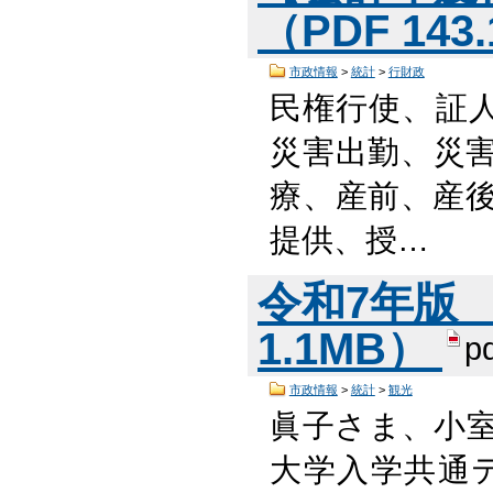
（PDF 143
市政情報
>
統計
>
行財政
民権行使、証
災害出勤、災害
療、産前、産後
提供、授…
令和7年版 
1.1MB）
p
市政情報
>
統計
>
観光
眞子さま、小
大学入学共通