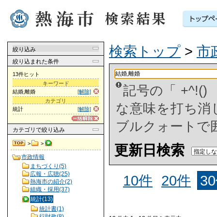
検索トップ
>
市
絞り込み
絞り込まれた条件
13件ヒット
キーワード
記号の「 +^!
結婚,離婚
[解除]
カテゴリ
な意味を打ち消した
統計
[解除]
ブルクォートで
カテゴリ
で絞り込み
>
>
更新日検索
市政情報
まちづくり(5)
広報・広聴(25)
10件
20件
3
熱海市の紹介(2)
組織・採用(37)
統計(13)
統計書(1)
行財政(8)