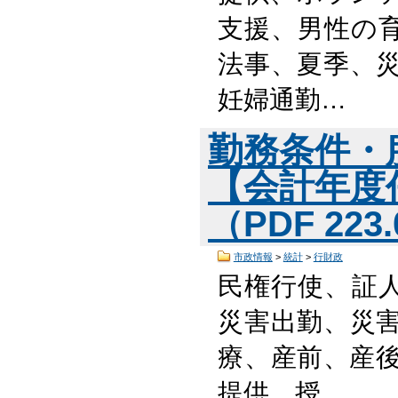
支援、男性の
法事、夏季、災
妊婦通勤…
勤務条件・
【会計年度
（PDF 223
市政情報
>
統計
>
行財政
民権行使、証
災害出勤、災害
療、産前、産後
提供、授…