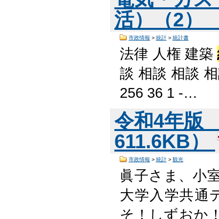
活）（2） （
市政情報
>
統計
>
統計書
法律 人権 建築
談 相談 相談 相
256 36 1 -…
令和4年版 
611.6KB）
市政情報
>
統計
>
観光
眞子さま、小
大学入学共通
そ！しずおか！