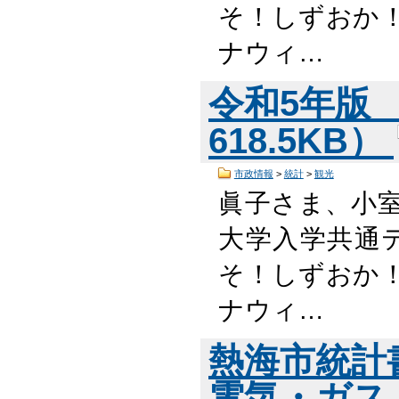
そ！しずおか！
ナウィ…
令和5年版 
618.5KB）
市政情報
>
統計
>
観光
眞子さま、小
大学入学共通
そ！しずおか！
ナウィ…
熱海市統計
電気・ガス