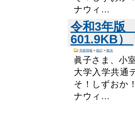
ナウィ…
令和3年版 
601.9KB）
市政情報
>
統計
>
観光
眞子さま、小
大学入学共通
そ！しずおか！
ナウィ…