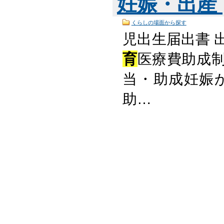
妊娠・出産
くらしの場面から探す
児出生届出書 
育
医療費助成制
当・助成妊娠
助…