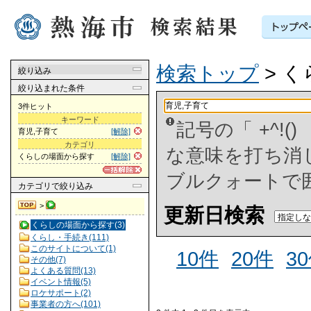
検索トップ
> 
絞り込み
絞り込まれた条件
3件ヒット
キーワード
記号の「 +^!
育児,子育て
[解除]
カテゴリ
な意味を打ち消した
くらしの場面から探す
[解除]
ブルクォートで
カテゴリ
で絞り込み
>
更新日検索
くらしの場面から探す(3)
くらし・手続き(111)
このサイトについて(1)
10件
20件
3
その他(7)
よくある質問(13)
イベント情報(5)
ロケサポート(2)
事業者の方へ(101)