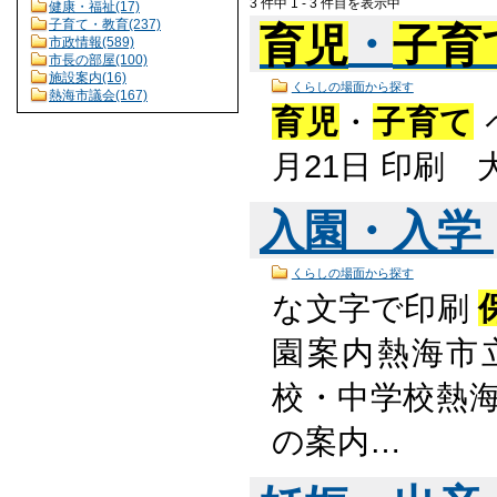
3 件中 1 - 3 件目を表示中
健康・福祉(17)
子育て・教育(237)
育児
・
子育
市政情報(589)
市長の部屋(100)
施設案内(16)
くらしの場面から探す
熱海市議会(167)
育児
・
子育て
月21日 印刷
入園・入学
くらしの場面から探す
な文字で印刷
園案内熱海市
校・中学校熱海
の案内…