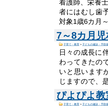
看護師、栄養
者にはむし歯
対象1歳6カ月～
7～8カ月
子育て・教育
>
子どもの健診・予防
日々の成長に
わってきたの
いと思います
じますので、
ぴよぴよ教
子育て・教育
>
子どもの健診・予防