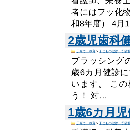
看護師、栄養
者にはフッ化物
和8年度） 4月
2歳児歯科
子育て・教育
>
子どもの健診・予防
ブラッシング
歳6カ月健診
います。 こ
う！ 対…
1歳6カ月
子育て・教育
>
子どもの健診・予防