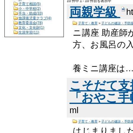
10 件中 1 - 10 件目を表示中
子育て相談(5)
両親学級
小・中学校(2)
h
手当・助成(33)
放課後児童クラブ(4)
教育委員会(78)
子育て・教育
>
子どもの健診・予防
文化・文化財(1)
ニ講座 助産師
生涯学習(11)
方、お風呂
養ミニ講座は
こそだて支援
「おやこ手
ml
子育て・教育
>
子どもの健診・予防
はじまりまし