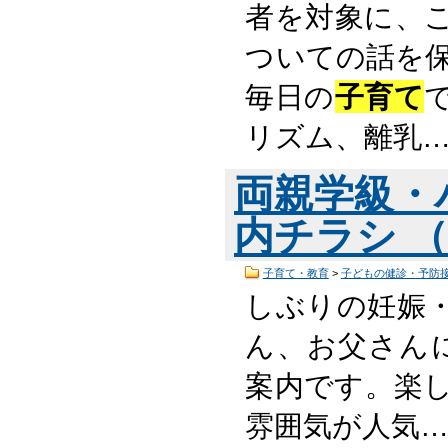
者を対象に、
ついての話を保
毎日の
子育て
リズム、離乳
両親学級・
内チラシ （P
子育て・教育
>
子どもの健診・予防
しぶりの妊娠
ん、お父さん
案内です。楽
雰囲気が人気