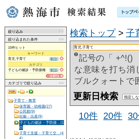
検索トップ
>
子
絞り込み
絞り込まれた条件
10件ヒット
キーワード
記号の「 +^!
育児,子育て
[解除]
カテゴリ
な意味を打ち消した
子どもの健診・予防接種
[解除]
ブルクォートで
カテゴリ
で絞り込み
>
>
更新日検索
子育て・教育
保育園・幼稚園(27)
公民館(9)
10件
20件
3
妊娠・出産(9)
子どもの健診・予防接…(1
0)
子育て支援・子育て交…(4
4)