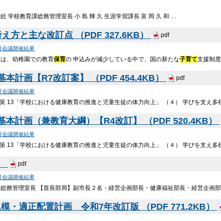
 絵 学校教育課総務管理室長 小 島 輝 久 生涯学習課長 富 岡 久 和 …
方と主な改訂点 （PDF 327.6KB）
pdf
育会議開催結果
ては、幼稚園での教育
保育
の 申込みが減少している中で、国の新たな
子育て
支援制
計画【R7改訂案】 （PDF 454.4KB）
pdf
育会議開催結果
施策 13「学校における健康教育の推進と児童生徒の体力向上」 （４） 学びを支え
本計画（兼教育大綱）【R4改訂】 （PDF 520.4KB）
育会議開催結果
施策 13「学校における健康教育の推進と児童生徒の体力向上」 （４） 学びを支え
B）
pdf
育会議開催結果
・総務管理室長 【首長部局】副市長２名・経営企画部長・健康福祉部長・経営企画部
・適正配置計画 令和7年改訂版 （PDF 771.2KB）