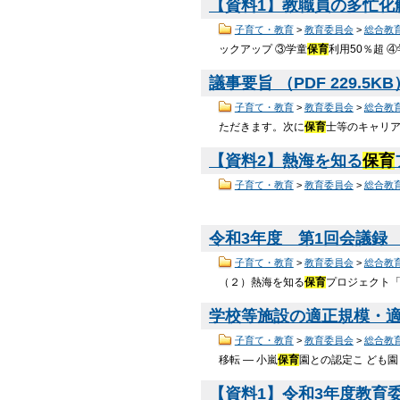
【資料1】教職員の多忙化解消
子育て・教育
>
教育委員会
>
総合教
ックアップ ③学童
保育
利用50％超 
議事要旨 （PDF 229.5K
子育て・教育
>
教育委員会
>
総合教
ただきます。次に
保育
士等のキャリ
【資料2】熱海を知る
保育
子育て・教育
>
教育委員会
>
総合教
令和3年度 第1回会議録 （P
子育て・教育
>
教育委員会
>
総合教
（２）熱海を知る
保育
プロジェクト「
学校等施設の適正規模・適正
子育て・教育
>
教育委員会
>
総合教
移転 ― 小嵐
保育
園との認定こ ども園
【資料1】令和3年度教育委員