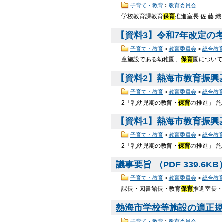
子育て・教育
>
教育委員会
学校教育課教育
保育
推進室長 佐 藤 織
【資料3】令和7年改定の考え
子育て・教育
>
教育委員会
>
総合教
童施設である幼稚園、
保育
園につい
【資料2】熱海市教育振興基本
子育て・教育
>
教育委員会
>
総合教
2「乳幼児期の教育・
保育
の推進」 
【資料1】熱海市教育振興基
子育て・教育
>
教育委員会
>
総合教
2「乳幼児期の教育・
保育
の推進」 
議事要旨 （PDF 339.6K
子育て・教育
>
教育委員会
>
総合教
課長・図書館長・教育
保育
推進室長
熱海市学校等施設の適正規模
子育て・教育
>
教育委員会