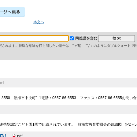
本文へ
同義語を含む
て解釈されます。特殊な意味を打ち消したい場合は「" +^!() "","」のようにダブルクォート
tml
-8550 熱海市中央町1-1電話：0557-86-6553 ファクス：0557-86-6555お
連携型認定こども園1園で組織されています。 熱海市教育委員会の組織図 （PDF 56
KB）
pdf