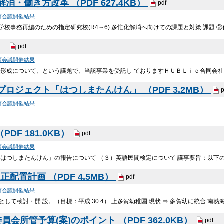
・働き方改革 （PDF 627.4KB）
pdf
育会議開催結果
④学校事務再編のための指定研究校(R4～6) 多忙化解消へ向けての課題と対策 課題 ②
B）
pdf
育会議開催結果
ア形成について、という議題で、当該事業を受託し ておりますＨＵＢＬｉｃ合同会
プロジェクト「はつしまたんけん」 （PDF 3.2MB）
p
育会議開催結果
DF 181.0KB）
pdf
育会議開催結果
はつしまたんけん」の報告について （３）英語民間検定について 議事要旨：以下の
配置計画 （PDF 4.5MB）
pdf
育会議開催結果
として検討・開 設。（目標：平成 30.4） 上多賀幼稚園 現状 ⇒ 多賀幼に統合 南
会所管予算(案)のポイント （PDF 362.0KB）
pdf