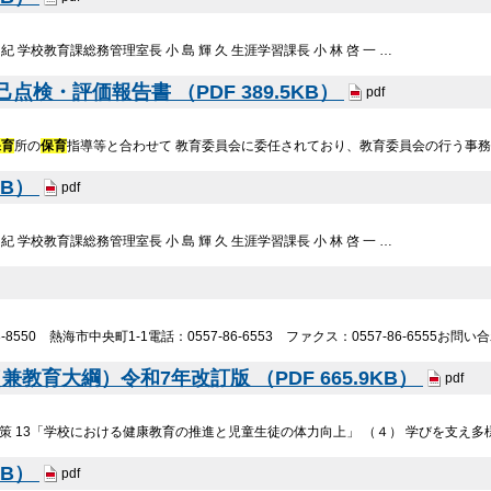
 紀 学校教育課総務管理室長 小 島 輝 久 生涯学習課長 小 林 啓 一 …
検・評価報告書 （PDF 389.5KB）
pdf
保育
所の
保育
指導等と合わせて 教育委員会に委任されており、教育委員会の行う事務になっ
KB）
pdf
 紀 学校教育課総務管理室長 小 島 輝 久 生涯学習課長 小 林 啓 一 …
-8550 熱海市中央町1-1電話：0557-86-6553 ファクス：0557-86-6555お
教育大綱）令和7年改訂版 （PDF 665.9KB）
pdf
施策 13「学校における健康教育の推進と児童生徒の体力向上」 （４） 学びを支え
KB）
pdf