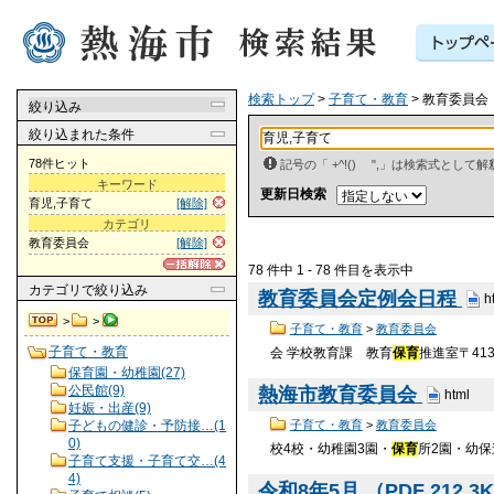
検索トップ
>
子育て・教育
> 教育委員会
絞り込み
絞り込まれた条件
78件ヒット
記号の「 +^!() ",」は検索式とし
キーワード
更新日検索
育児,子育て
[解除]
カテゴリ
教育委員会
[解除]
78 件中 1 - 78 件目を表示中
カテゴリ
で絞り込み
教育委員会定例会日程
h
>
>
子育て・教育
>
教育委員会
子育て・教育
会 学校教育課 教育
保育
推進室〒413
保育園・幼稚園(27)
公民館(9)
熱海市教育委員会
html
妊娠・出産(9)
子どもの健診・予防接…(1
子育て・教育
>
教育委員会
0)
校4校・幼稚園3園・
保育
所2園・幼保
子育て支援・子育て交…(4
4)
令和8年5月 （PDF 212.3