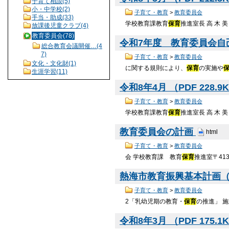
子育て相談(5)
小・中学校(2)
子育て・教育
>
教育委員会
手当・助成(33)
学校教育課教育
保育
推進室長 高 木 美
放課後児童クラブ(4)
教育委員会(78)
令和7年度 教育委員会自己点
総合教育会議開催…(4
7)
子育て・教育
>
教育委員会
文化・文化財(1)
に関する規則により、
保育
の実施や
生涯学習(11)
令和8年4月 （PDF 228.9
子育て・教育
>
教育委員会
学校教育課教育
保育
推進室長 高 木 美
教育委員会の計画
html
子育て・教育
>
教育委員会
会 学校教育課 教育
保育
推進室〒413
熱海市教育振興基本計画（兼
子育て・教育
>
教育委員会
2「乳幼児期の教育・
保育
の推進」 
令和8年3月 （PDF 175.1