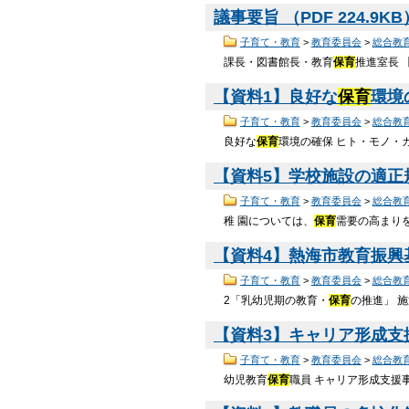
議事要旨 （PDF 224.9K
子育て・教育
>
教育委員会
>
総合教
課長・図書館長・教育
保育
推進室長 
【資料1】良好な
保育
環境の
子育て・教育
>
教育委員会
>
総合教
良好な
保育
環境の確保 ヒト・モノ・カネ
【資料5】学校施設の適正規
子育て・教育
>
教育委員会
>
総合教
稚 園については、
保育
需要の高まり
【資料4】熱海市教育振興基
子育て・教育
>
教育委員会
>
総合教
2「乳幼児期の教育・
保育
の推進」 
【資料3】キャリア形成支援事
子育て・教育
>
教育委員会
>
総合教
幼児教育
保育
職員 キャリア形成支援事