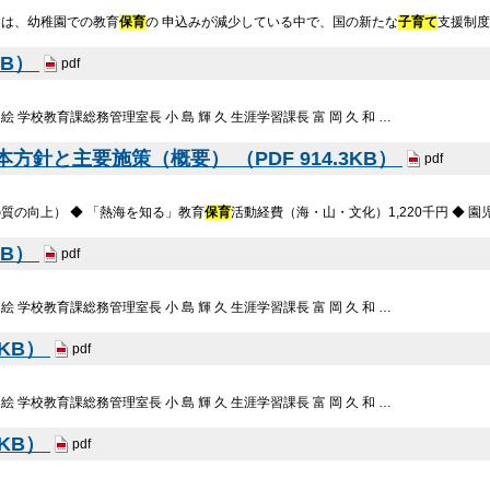
ては、幼稚園での教育
保育
の 申込みが減少している中で、国の新たな
子育て
支援制
KB）
pdf
 絵 学校教育課総務管理室長 小 島 輝 久 生涯学習課長 富 岡 久 和 …
方針と主要施策（概要） （PDF 914.3KB）
pdf
質の向上） ◆ 「熱海を知る」教育
保育
活動経費（海・山・文化）1,220千円 ◆ 
KB）
pdf
 絵 学校教育課総務管理室長 小 島 輝 久 生涯学習課長 富 岡 久 和 …
6KB）
pdf
 絵 学校教育課総務管理室長 小 島 輝 久 生涯学習課長 富 岡 久 和 …
0KB）
pdf