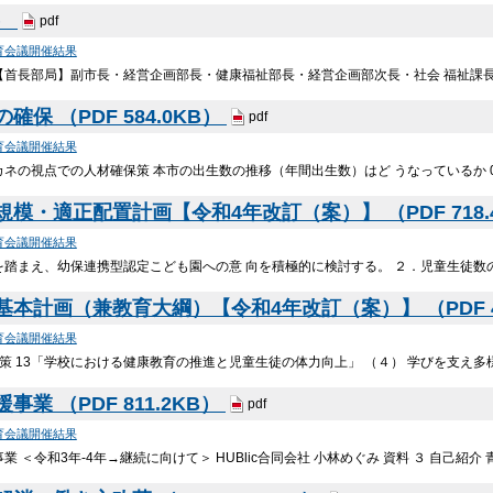
B）
pdf
育会議開催結果
【首長部局】副市長・経営企画部長・健康福祉部長・経営企画部次長・社会 福祉課
確保 （PDF 584.0KB）
pdf
育会議開催結果
の視点での人材確保策 本市の出生数の推移（年間出生数）はど うなっているか 0 50 1
模・適正配置計画【令和4年改訂（案）】 （PDF 718.
育会議開催結果
を踏まえ、幼保連携型認定こども園への意 向を積極的に検討する。 ２．児童生徒数
本計画（兼教育大綱）【令和4年改訂（案）】 （PDF 46
育会議開催結果
施策 13「学校における健康教育の推進と児童生徒の体力向上」 （４） 学びを支え
業 （PDF 811.2KB）
pdf
育会議開催結果
業 ＜令和3年-4年→継続に向けて＞ HUBlic合同会社 小林めぐみ 資料 ３ 自己紹