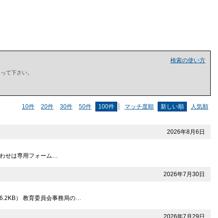
検索の使い方
で囲って下さい。
10件
20件
30件
50件
100件
マッチ度順
新しい順
人気順
2026年8月6日
問い合わせは専用フォーム…
2026年7月30日
.2KB） 教育委員会事務局の…
2026年7月29日