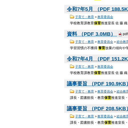
令和7年5月 （PDF 188.5
子育て・教育
>
教育委員会
学校教育課教育
保育
推進室長 佐 藤 織
資料 （PDF 3.0MB）
pdf
子育て・教育
>
教育委員会
>
総合教
学習習慣の不獲得
養育
放棄の傾向や
令和7年4月 （PDF 151.2
子育て・教育
>
教育委員会
学校教育課教育
保育
推進室長 佐 藤 織
議事要旨 （PDF 190.9K
子育て・教育
>
教育委員会
>
総合教
課長・図書館長・教育
保育
推進室長・
議事要旨 （PDF 208.5K
子育て・教育
>
教育委員会
>
総合教
課長・図書館長・教育
保育
推進室長