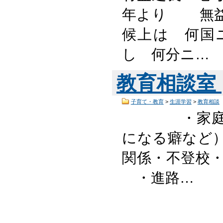
年より 無
候上は 何国
し 何分ニ…
教育相談室
子育て・教育
>
生涯学習
>
教育相談
・家庭生
になる癖な
関係・不登
・進路…