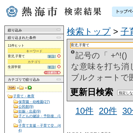
検索トップ
>
子
絞り込み
絞り込まれた条件
11件ヒット
キーワード
記号の「 +^!
育児,子育て
[解除]
カテゴリ
な意味を打ち消した
生涯学習
[解除]
ブルクォートで
カテゴリ
で絞り込み
>
>
更新日検索
子育て・教育
保育園・幼稚園(27)
公民館(9)
10件
20件
3
妊娠・出産(9)
子どもの健診・予防接…(1
0)
子育て支援・子育て交…(4
4)