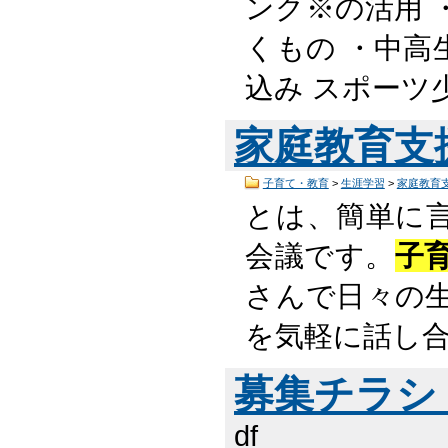
ンク※の活用 
くもの ・中高
込み スポーツ
家庭教育支
子育て・教育
>
生涯学習
>
家庭教育
とは、簡単に
会議です。
子
さんで日々の
を気軽に話し
募集チラシ （
df