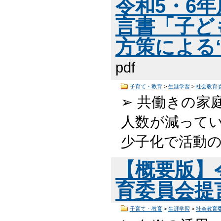
令和5・6
言書「子ど
方策による
pdf
子育て・教育
>
生涯学習
>
社会教育
➢ 共働きの家
人数が減ってい
少子化で活動の
【概要版】
育委員会提言書
子育て・教育
>
生涯学習
>
社会教育