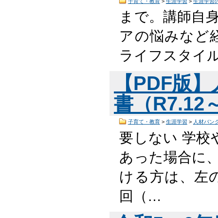
子育て・教育
>
生涯学習
>
生涯学習
まで。講師自
アの悩みなど経
ライフスタイル
【PDF版
書（R7.12
子育て・教育
>
生涯学習
>
人材バン
要しない 学校
あった場合に、
ける方は、左の
回（…