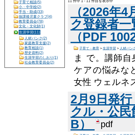
11 件中 1 - 11 件目を表示中
子育て相談(5)
小・中学校(2)
（2026年
手当・助成(33)
放課後児童クラブ(4)
ク登録者一
教育委員会(78)
文化・文化財(1)
生涯学習(11)
（PDF 100
人材バンク(2)
家庭教育支援(2)
教育相談(1)
子育て・教育
>
生涯学習
>
人材バン
歴史資料(2)
ま で。講師自
生涯学習のしおり(1)
社会教育委員会(2)
ケアの悩みなど
女性 ウェルネ
2月9日発
クル・公民館
B）
pdf