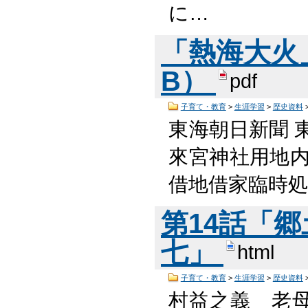
に…
「熱海大火」特
B）
pdf
子育て・教育
>
生涯学習
>
歴史資料
東海朝日新聞 
來宮神社用地内
借地借家臨時処
第14話「
七」
html
子育て・教育
>
生涯学習
>
歴史資料
村益之義 老