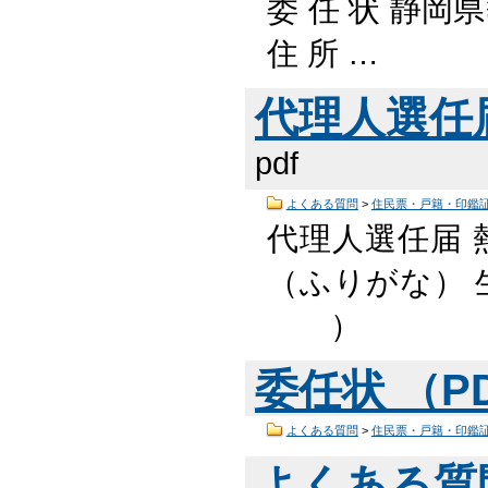
委 任 状 静岡
住 所 …
代理人選任届 
pdf
よくある質問
>
住民票・戸籍・印鑑
代理人選任届 
（ふりがな
） 
委任状 （PD
よくある質問
>
住民票・戸籍・印鑑
よくある質