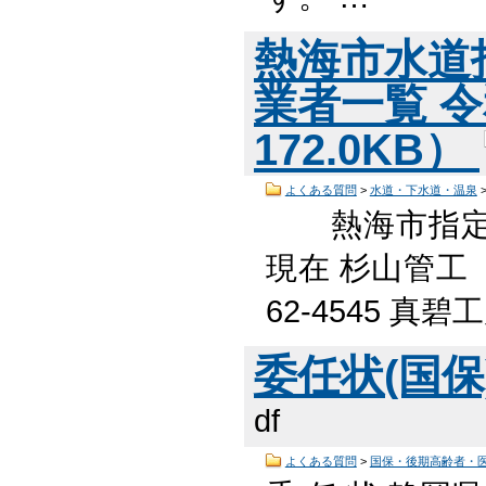
熱海市水道
業者一覧 令
172.0KB）
よくある質問
>
水道・下水道・温泉
熱海市指定給水
現在 杉山管工 
62-4545 
委任状(国保)
df
よくある質問
>
国保・後期高齢者・