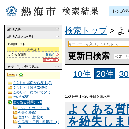
検索トップ
> 
絞り込み
絞り込まれた条件
150件ヒット
カテゴリ
更新日検索
よくある質問
[解除]
カテゴリ
で絞り込み
10件
20件
3
>
くらしの場面から探す(8)
くらし・手続き(2404)
このサイトについて(21)
150 件中 1 - 20 件目を表示中
その他(28)
よくある質問(150)
よくある質
ごみ・リサイクル(6)
介護保険(5)
を紛失しま
住まい・生活(3)
住民票・戸籍・印鑑証…(1
8)