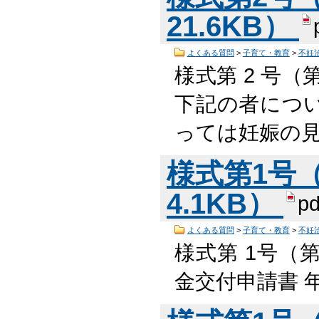
21.6KB）
よくある質問
>
子育て・教育
>
不妊
様式第 2 号（
下記の者につ
っては妊娠の
様式第1号（
4.1KB）
pd
よくある質問
>
子育て・教育
>
不妊
様式第 1号（
金交付申請書 年