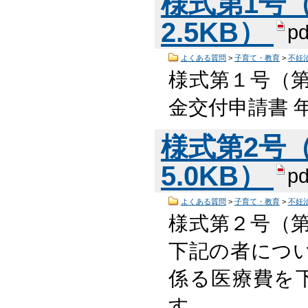
様式第1号（
2.5KB）
pd
よくある質問
>
子育て・教育
>
不妊
様式第１号（第
金交付申請書 年
様式第2号（
5.0KB）
pd
よくある質問
>
子育て・教育
>
不妊
様式第２号（第
下記の者につ
係る医療費を
す。 …