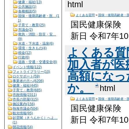
html
健康・福祉(13)
公共施設(1)
各種相談(5)
よくある質問
>
国保・後期高齢者・
国保・後期高齢者・医…(1
1)
国民健康保険 
子育て・教育(25)
市議会(2)
新日 令和7年1
救急・消防・防災・安…
(9)
水道・下水道・温泉(6)
環境・生きもの(4)
よくある質
税金(12)
行政(6)
加入者が医
道路・交通・交通安全(8)
イベント情報(122)
高額になっ
フォトライブラリー(10)
ロケサポート(59)
事業者の方へ(6206)
か。
html
健康・福祉(445)
子育て・教育(685)
市政情報(2311)
よくある質問
>
国保・後期高齢者・
市長の部屋(315)
施設案内(156)
国民健康保険 
熱海市議会(504)
観光情報(95)
新日 令和7年1
起雲閣（きうんかく）へよ…
(1)
開花情報(54)