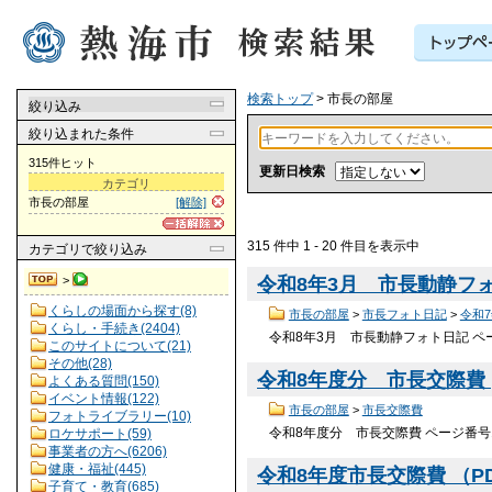
検索トップ
> 市長の部屋
絞り込み
絞り込まれた条件
315件ヒット
更新日検索
カテゴリ
市長の部屋
[解除]
315 件中 1 - 20 件目を表示中
カテゴリ
で絞り込み
>
令和8年3月 市長動静フ
くらしの場面から探す(8)
市長の部屋
>
市長フォト日記
>
令和
くらし・手続き(2404)
令和8年3月 市長動静フォト日記 ペー
このサイトについて(21)
その他(28)
令和8年度分 市長交際費
よくある質問(150)
イベント情報(122)
市長の部屋
>
市長交際費
フォトライブラリー(10)
令和8年度分 市長交際費 ページ番号1
ロケサポート(59)
事業者の方へ(6206)
健康・福祉(445)
令和8年度市長交際費 （PDF
子育て・教育(685)