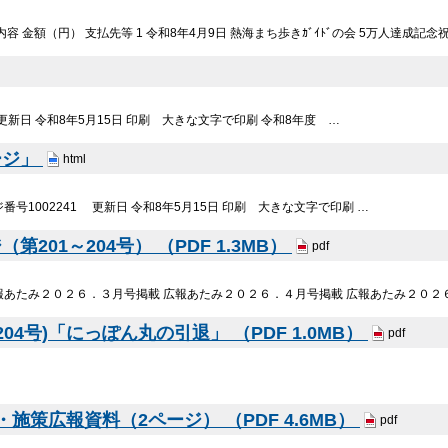
 金額（円） 支払先等 1 令和8年4月9日 熱海まち歩きｶﾞｲﾄﾞの会 5万人達成記念祝賀
 更新日 令和8年5月15日 印刷 大きな文字で印刷 令和8年度 …
ージ」
html
号1002241 更新日 令和8年5月15日 印刷 大きな文字で印刷 …
201～204号） （PDF 1.3MB）
pdf
報あたみ２０２６．３月号掲載 広報あたみ２０２６．４月号掲載 広報あたみ２０２
4号)「にっぽん丸の引退」 （PDF 1.0MB）
pdf
施策広報資料（2ページ） （PDF 4.6MB）
pdf