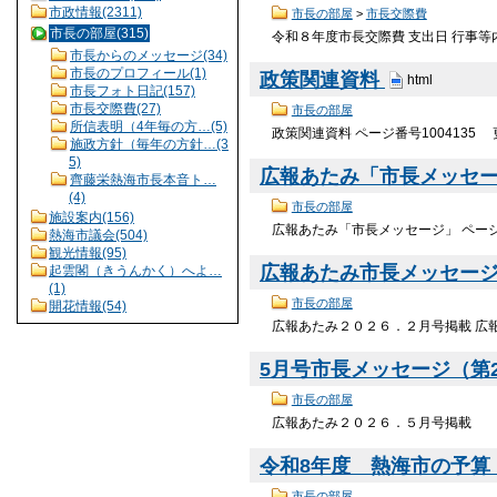
市政情報(2311)
市長の部屋
>
市長交際費
市長の部屋(315)
令和８年度市長交際費 支出日 行事等内容
市長からのメッセージ(34)
市長のプロフィール(1)
政策関連資料
html
市長フォト日記(157)
市長交際費(27)
市長の部屋
所信表明（4年毎の方…(5)
政策関連資料 ページ番号1004135
施政方針（毎年の方針…(3
5)
広報あたみ「市長メッセ
齊藤栄熱海市長本音ト…
(4)
市長の部屋
施設案内(156)
広報あたみ「市長メッセージ」 ページ番
熱海市議会(504)
観光情報(95)
広報あたみ市長メッセージ（第
起雲閣（きうんかく）へよ…
(1)
市長の部屋
開花情報(54)
広報あたみ２０２６．２月号掲載 広
5月号市長メッセージ（第20
市長の部屋
広報あたみ２０２６．５月号掲載
令和8年度 熱海市の予算・
市長の部屋