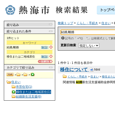
検索トップ
>
くらし・手続き
>
住まい
>
絞り込み
絞り込まれた条件
1件ヒット
記号の「 +^!() ",」は検索式とし
キーワード
更新日検索
結婚,離婚
[解除]
カテゴリ
移住または二地域居住
[解除]
1 件中 1 - 1 件目を表示中
カテゴリ
で絞り込み
移住について
html
>
>
>
くらし・手続き
>
住まい
>
移住また
住まい
関連情報
結婚
新生活支援補助金静岡
市営住宅(1)
移住または二地域居住(1)
結婚新生活支援(6)