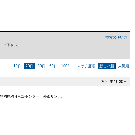
検索の使い方
で囲って下さい。
10件
20件
30件
50件
100件
マッチ度順
新しい順
人気順
2026年4月30日
”静岡県移住相談センター（外部リンク…