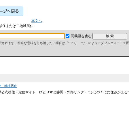
本文へ
 移住または二地域居住
同義語を含む
て解釈されます。特殊な意味を打ち消したい場合は「" +^!() "","」のようにダブルクォート
は二地域居住
県公式移住・定住サイト ゆとりすと静岡（外部リンク） ”ふじのくにに住みかえる