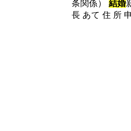
条関係）
結婚
長 あて 住 所 