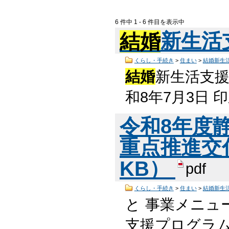
6 件中 1 - 6 件目を表示中
結婚
新生活
くらし・手続き
>
住まい
>
結婚新生
結婚
新生活支援
和8年7月3日
令和8年度
重点推進交付
KB）
pdf
くらし・手続き
>
住まい
>
結婚新生
と 事業メニュ
支援プログラム