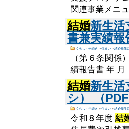
関連事業メニュー
結婚
新生活
書兼実績報告書
くらし・手続き
>
住まい
>
結婚新生
（第６条関係
績報告書 年 月 
結婚
新生活
シ） （PDF
くらし・手続き
>
住まい
>
結婚新生
令和８年度
結