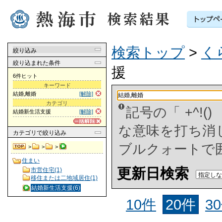
検索トップ
>
く
絞り込み
絞り込まれた条件
援
6件ヒット
キーワード
結婚,離婚
[解除]
カテゴリ
記号の「 +^!
結婚新生活支援
[解除]
な意味を打ち消した
カテゴリ
で絞り込み
ブルクォートで
>
>
>
住まい
更新日検索
市営住宅(1)
移住または二地域居住(1)
結婚新生活支援(6)
10件
20件
3