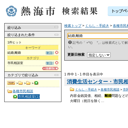
検索トップ
>
くらし・手続き
>
各種市民
絞り込み
絞り込まれた条件
1件ヒット
記号の「 +^!() ",」は検索式とし
い。
キーワード
結婚,離婚
[解除]
更新日検索
カテゴリ
市民相談室
[解除]
1 件中 1 - 1 件目を表示中
カテゴリ
で絞り込み
消費生活センター・市民
>
>
>
くらし・手続き
>
各種市民相談
>
市
各種市民相談
内容金銭賃借、相続、
離婚
問題などの
市民相談室(1)
火曜日（祝日を除く…