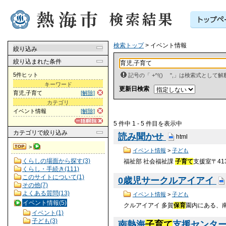
検索トップ
> イベント情報
絞り込み
絞り込まれた条件
5件ヒット
記号の「 +^!() ",」は検索式とし
キーワード
更新日検索
育児,子育て
[解除]
カテゴリ
イベント情報
[解除]
5 件中 1 - 5 件目を表示中
カテゴリ
で絞り込み
読み聞かせ
html
>
イベント情報
>
子ども
くらしの場面から探す(3)
福祉部 社会福祉課
子育て
支援室〒413
くらし・手続き(111)
このサイトについて(1)
0歳児サークルアイアイ
その他(7)
よくある質問(13)
イベント情報
>
子ども
イベント情報(5)
クルアイアイ 多賀
保育
園内にある、
イベント(1)
子ども(3)
南熱海
子育て
支援センタ