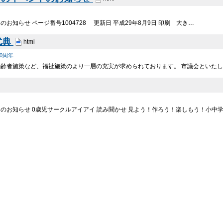
お知らせ ページ番号1004728 更新日 平成29年8月9日 印刷 大き…
式典
html
0周年
高齢者施策など、福祉施策のより一層の充実が求められております。 市議会といた
のお知らせ 0歳児サークルアイアイ 読み聞かせ 見よう！作ろう！楽しもう！小中