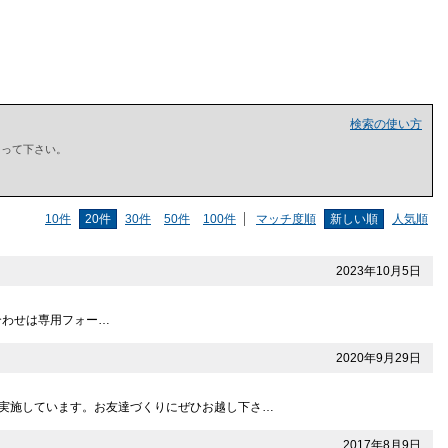
検索の使い方
で囲って下さい。
10件
20件
30件
50件
100件
マッチ度順
新しい順
人気順
2023年10月5日
お問い合わせは専用フォー…
2020年9月29日
を実施しています。お友達づくりにぜひお越し下さ…
2017年8月9日