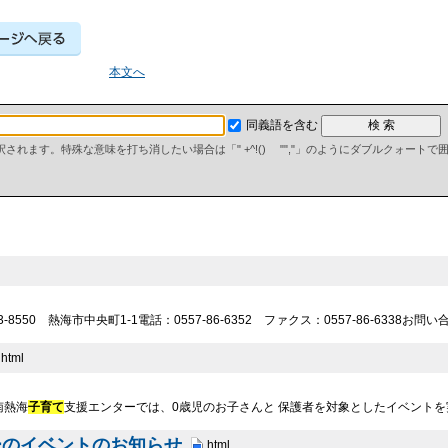
本文へ
同義語を含む
て解釈されます。特殊な意味を打ち消したい場合は「" +^!() "","」のようにダブルクォート
-8550 熱海市中央町1-1電話：0557-86-6352 ファクス：0557-86-6338
html
南熱海
子育て
支援エンターでは、0歳児のお子さんと 保護者を対象としたイベント
ーのイベントのお知らせ
html