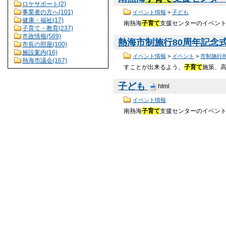
ロケサポート(2)
事業者の方へ(101)
イベント情報
>
子ども
健康・福祉(17)
南熱海
子育て
支援センターのイベントの
子育て・教育(237)
市政情報(589)
熱海市制施行80周年記念
市長の部屋(100)
施設案内(16)
イベント情報
>
イベント
>
市制施行8
熱海市議会(167)
すことが出来るよう、
子育て
施策、
子ども
html
イベント情報
南熱海
子育て
支援センターのイベント