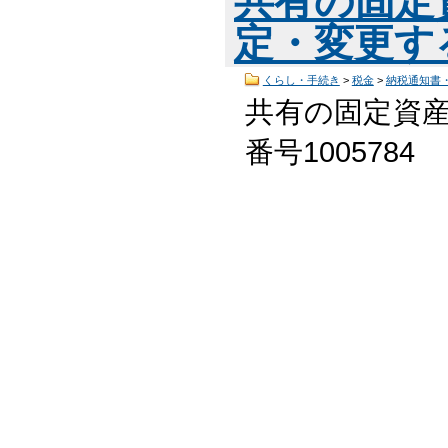
共有の固定
定・変更す
くらし・手続き
>
税金
>
納税通知書
共有の固定資産
番号100578