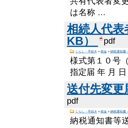
共有代表者変更届
は名称 …
相続人代表者指
KB）
pdf
くらし・手続き
>
税金
>
納税通知書
様式第１０号（
指定届 年 月 
送付先変更届 
pdf
くらし・手続き
>
税金
>
納税通知書
納税通知書等送付