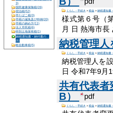
B）
pdf
3)
国民健康保険税(26)
くらし・手続き
>
税金
>
納税通知書
宿泊税(52)
市たばこ税(3)
様式第６号（第
市税の減免及び特例(20)
市税の納め方(11)
月 日 熱海市長
法人市民税(6)
特別土地保有税(1)
納税通知書・納付書の…
納税管理人
(8)
軽自動車税(5)
くらし・手続き
>
税金
>
納税通知書
納税管理人を設
日 令和7年9月
共有代表者変更
B）
pdf
くらし・手続き
>
税金
>
納税通知書