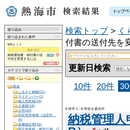
検索トップ
>
く
絞り込み
絞り込まれた条件
付書の送付先を
8件ヒット
カテゴリ
納税通知書・納付書の送
[解除]
付先を変更するには
更新日検索
カテゴリ
で絞り込み
>
>
>
10件
20件
3
税金
ふるさと納税(21)
マイナンバー(1)
個人市民税(34)
入湯税(19)
8 件中 1 - 8 件目を表示中
公売(20)
納税管理人申告
別荘等所有税（法定外…
(4)
各種税証明(16)
固定資産税・都市計画…(2