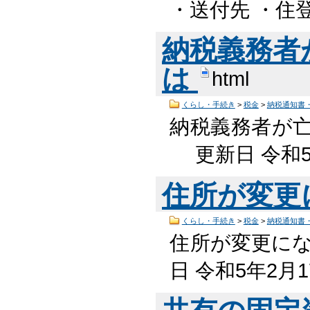
・送付先 ・住登
納税義務者
は
html
くらし・手続き
>
税金
>
納税通知書
納税義務者が亡
更新日 令和5
住所が変更
くらし・手続き
>
税金
>
納税通知書
住所が変更にな
日 令和5年2月