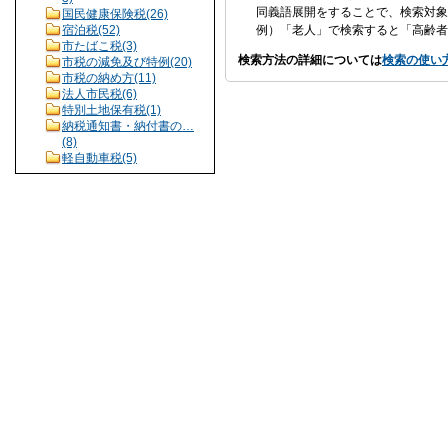
同義語展開をすることで、検索対象
国民健康保険税(26)
宿泊税(52)
例）「老人」で検索すると「高齢者
市たばこ税(3)
検索方法の詳細については
検索の使い
市税の減免及び特例(20)
市税の納め方(11)
法人市民税(6)
特別土地保有税(1)
納税通知書・納付書の…
(8)
軽自動車税(5)