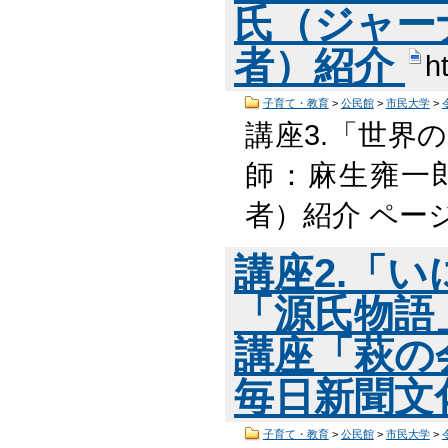
氏（ジャー
者）紹介
h
子育て・教育
>
公民館
>
市民大学
>
講座3.「世界
師：麻生雍一
者）紹介 ペー
講座2.「
「源氏物語
講座「萩の
毎日新聞文
子育て・教育
>
公民館
>
市民大学
>