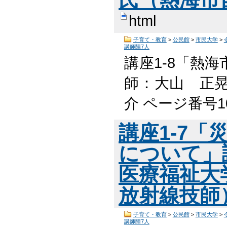
html
子育て・教育
>
公民館
>
市民大学
>
講師陣7人
講座1-8「熱
師：大山 正晃
介 ページ番号1
講座1-7「
について」
医療福祉大
放射線技師
子育て・教育
>
公民館
>
市民大学
>
講師陣7人