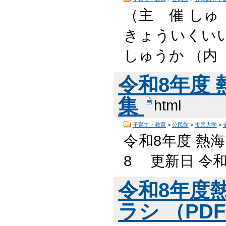
（主 催 しゅ
きょういくい
しゅうか （内
令和8年度
集
html
子育て・教育
>
公民館
>
市民大学
>
令和8年度 熱海
8 更新日 令
令和8年度
ラシ （PDF