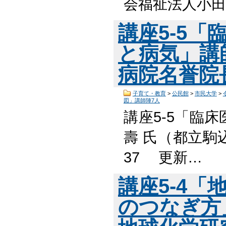
会福祉法人小田
講座5-5
と病気」講
病院名誉院
子育て・教育
>
公民館
>
市民大学
>
図」講師陣7人
講座5-5「臨
壽 氏（都立駒
37 更新…
講座5-4
のつなぎ方