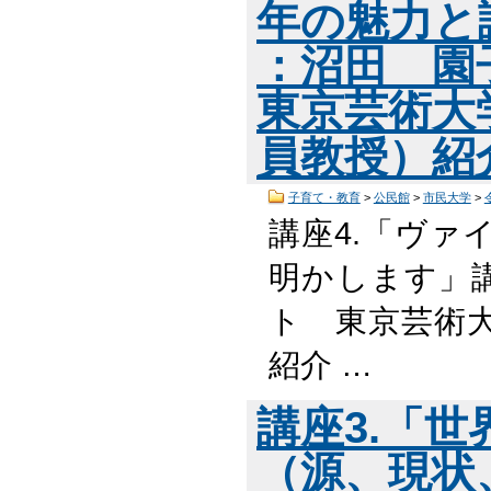
年の魅力と
：沼田 園
東京芸術大
員教授）紹
子育て・教育
>
公民館
>
市民大学
>
講座4.「ヴァ
明かします」講
ト 東京芸術
紹介 …
講座3.「
（源、現状