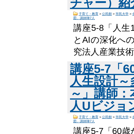
チャー）紹
子育て・教育
>
公民館
>
市民大学
>
図」講師陣7人
講座5-8「人
とAIの深化へ
究法人産業技術
講座5-7「
人生設計～
～」講師：
人Uビジョ
子育て・教育
>
公民館
>
市民大学
>
図」講師陣7人
講座5-7「6