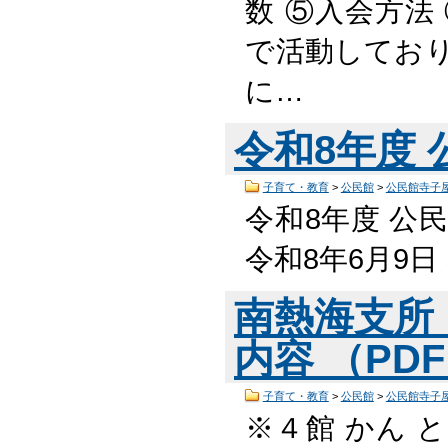
数 ⑤入会方法
で活動しており
に…
令和8年度
子育て・教育
>
公民館
>
公民館寺子
令和8年度 公民
令和8年6月9
南熱海支所
内容 （PDF
子育て・教育
>
公民館
>
公民館寺子
※４館 かん 