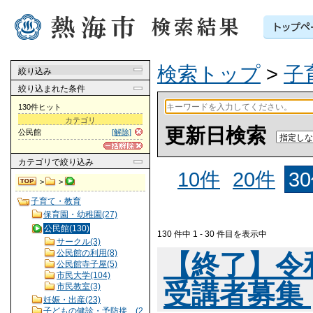
検索トップ
>
子
絞り込み
絞り込まれた条件
130件ヒット
カテゴリ
更新日検索
公民館
[解除]
カテゴリ
で絞り込み
10件
20件
3
>
>
子育て・教育
保育園・幼稚園(27)
公民館(130)
130 件中 1 - 30 件目を表示中
サークル(3)
公民館の利用(8)
【終了】令
公民館寺子屋(5)
市民大学(104)
受講者募集
市民教室(3)
妊娠・出産(23)
子どもの健診・予防接…(2