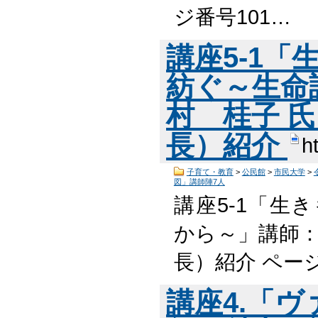
ジ番号101…
講座5-1
紡ぐ～生命
村 桂子 
長）紹介
h
子育て・教育
>
公民館
>
市民大学
>
図」講師陣7人
講座5-1「生
から～」講師：
長）紹介 ペー
講座4.「ヴ