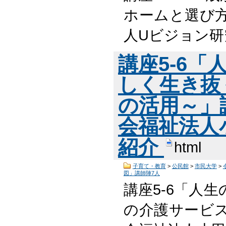
ホームと選び方
人Uビジョン研
講座5-6
しく生き抜
の活用～」
会福祉法人
紹介
html
子育て・教育
>
公民館
>
市民大学
>
図」講師陣7人
講座5-6「人
の介護サービス