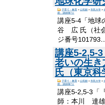
地球化学研
子育て・教育
>
公民館
>
市民大学
>
図」講師陣7人
講座5-4「地
谷 広 氏（社
ジ番号101793
講座5-2,
老いの生き
氏（東京科
子育て・教育
>
公民館
>
市民大学
>
図」講師陣7人
講座5-2,5-
師：本川 達雄