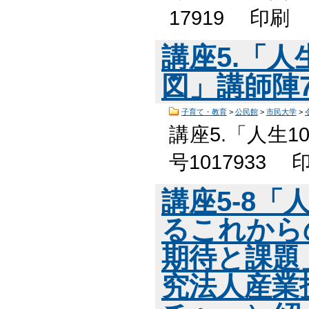
17919 印
講座5.「人
図」講師陣
子育て・教育
>
公民館
>
市民大学
>
講座5.「人生
号1017933
講座5-8「
るこれから
期待と課題
究法人産業