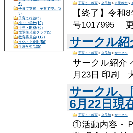
子育て・教育
>
公民館
>
市民教室
>
6)
子育て支援・子育て交…(5
【終了】令和8
3)
子育て相談(5)
号1017995
小・中学校(19)
手当・助成(76)
放課後児童クラブ(5)
教育委員会(117)
サークル紹
文化・文化財(56)
生涯学習(135)
子育て・教育
>
公民館
>
サークル
サークル紹介 ペ
月23日 印刷
サークル、
6月22日現在
子育て・教育
>
公民館
>
サークル
①活動内容・Ｐ