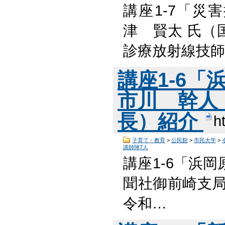
講座1-7「災
津 賢太 氏
診療放射線技師
講座1-6
市川 幹人
長）紹介
h
子育て・教育
>
公民館
>
市民大学
>
講師陣7人
講座1-6「浜
聞社御前崎支局
令和…