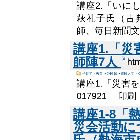
講座2.「いに
萩礼子氏（古
師、毎日新聞文
講座1.「
師陣7人
htm
子育て・教育
>
公民館
>
市民大学
>
講座1.「災害
017921 印
講座1-8
災会活動に
氏（熱海市