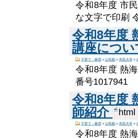
令和8年度 市民
な文字で印刷 
令和8年度
講座につい
子育て・教育
>
公民館
>
市民大学
>
令和8年度 熱
番号101794
令和8年度
師紹介
html
子育て・教育
>
公民館
>
市民大学
>
令和8年度 熱