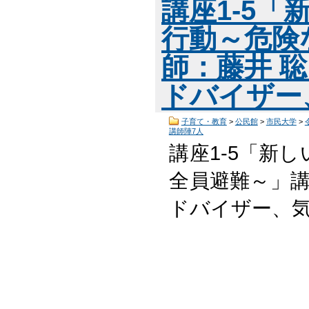
講座1-5
行動～危険
師：藤井 
ドバイザー
子育て・教育
>
公民館
>
市民大学
>
講師陣7人
講座1-5「新
全員避難～」講
ドバイザー、気