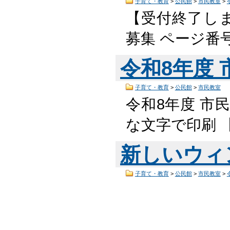
子育て・教育
>
公民館
>
市民教室
>
【受付終了しま
募集 ページ番号
令和8年度
子育て・教育
>
公民館
>
市民教室
令和8年度 市民
な文字で印刷 
新しいウィ
子育て・教育
>
公民館
>
市民教室
>