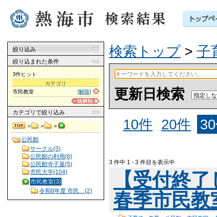
検索トップ
>
子
絞り込み
絞り込まれた条件
3件ヒット
カテゴリ
更新日検索
市民教室
[解除]
カテゴリ
で絞り込み
10件
20件
3
>
>
>
公民館
サークル(3)
公民館の利用(8)
3 件中 1 - 3 件目を表示中
公民館寺子屋(5)
市民大学(104)
【受付終了
市民教室(3)
令和8年度 市民…(2)
春季市民教