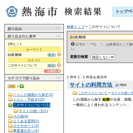
検索トップ
> このサイトについて
絞り込み
絞り込まれた条件
1件ヒット
記号の「 +^!() ",」は検索式とし
い。
キーワード
結婚,離婚
[解除]
更新日検索
カテゴリ
このサイトについて
[解除]
1 件中 1 - 1 件目を表示中
カテゴリ
で絞り込み
サイトの利用方法
html
>
このサイトについて
>
サイトの使い
くらしの場面から探す(2)
くらし・手続き(23)
しの場面から探す
結婚
や出産、就職
一般的によく使われるコンテンツ…
このサイトについて(1)
サイトの使い方(1)
その他(4)
よくある質問(2)
ロケサポート(3)
事業者の方へ(1)