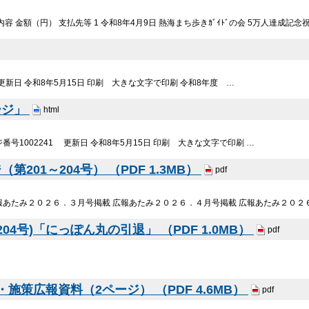
 金額（円） 支払先等 1 令和8年4月9日 熱海まち歩きｶﾞｲﾄﾞの会 5万人達成記念祝賀
 更新日 令和8年5月15日 印刷 大きな文字で印刷 令和8年度 …
ージ」
html
号1002241 更新日 令和8年5月15日 印刷 大きな文字で印刷 …
201～204号） （PDF 1.3MB）
pdf
報あたみ２０２６．３月号掲載 広報あたみ２０２６．４月号掲載 広報あたみ２０２
4号)「にっぽん丸の引退」 （PDF 1.0MB）
pdf
施策広報資料（2ページ） （PDF 4.6MB）
pdf