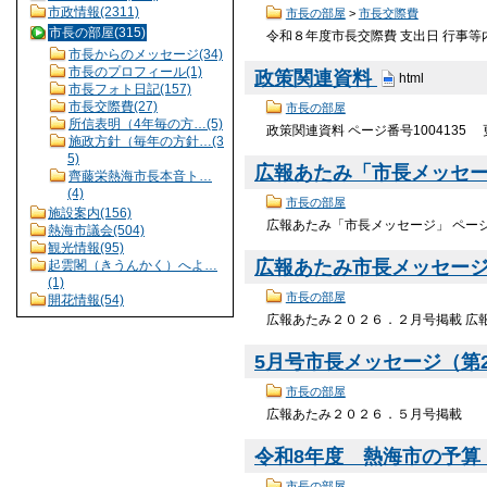
市政情報(2311)
市長の部屋
>
市長交際費
市長の部屋(315)
令和８年度市長交際費 支出日 行事等内容
市長からのメッセージ(34)
市長のプロフィール(1)
政策関連資料
html
市長フォト日記(157)
市長交際費(27)
市長の部屋
所信表明（4年毎の方…(5)
政策関連資料 ページ番号1004135
施政方針（毎年の方針…(3
5)
広報あたみ「市長メッセ
齊藤栄熱海市長本音ト…
(4)
市長の部屋
施設案内(156)
広報あたみ「市長メッセージ」 ページ番
熱海市議会(504)
観光情報(95)
広報あたみ市長メッセージ（第
起雲閣（きうんかく）へよ…
(1)
市長の部屋
開花情報(54)
広報あたみ２０２６．２月号掲載 広
5月号市長メッセージ（第20
市長の部屋
広報あたみ２０２６．５月号掲載
令和8年度 熱海市の予算・
市長の部屋