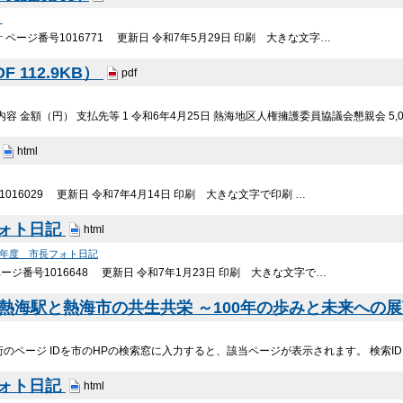
）
ページ番号1016771 更新日 令和7年5月29日 印刷 大きな文字…
 112.9KB）
pdf
容 金額（円） 支払先等 1 令和6年4月25日 熱海地区人権擁護委員協議会懇親会 5,
html
016029 更新日 令和7年4月14日 印刷 大きな文字で印刷 …
フォト日記
html
6年度 市長フォト日記
ージ番号1016648 更新日 令和7年1月23日 印刷 大きな文字で…
「熱海駅と熱海市の共生共栄 ～100年の歩みと未来への展
ページ IDを市のHPの検索窓に入力すると、該当ページが表示されます。 検索ID 2
フォト日記
html