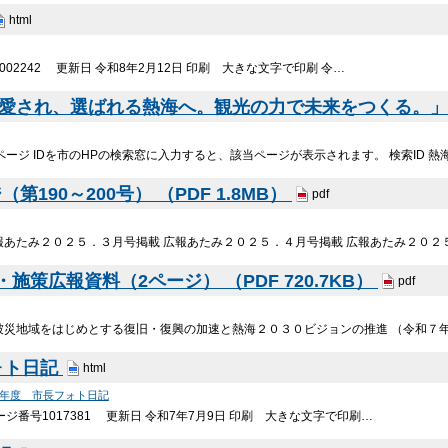
html
02242 更新日 令和8年2月12日 印刷 大きな文字で印刷 令…
「愛され、選ばれる熱海へ。観光の力で未来をつくる。」 （P
ページ IDを市のHPの検索窓に入力すると、該当ページが表示されます。 検索ID 熱海市
190～200号） （PDF 1.8MB）
pdf
報あたみ２０２５．３月号掲載 広報あたみ２０２５．４月号掲載 広報あたみ２０２
策広報資料（2ページ） （PDF 720.7KB）
pdf
被災地域をはじめとする復旧・復興の加速と熱海２０３０ビジョンの推進 （令和７年
ォト日記
html
7年度 市長フォト日記
ジ番号1017381 更新日 令和7年7月9日 印刷 大きな文字で印刷…