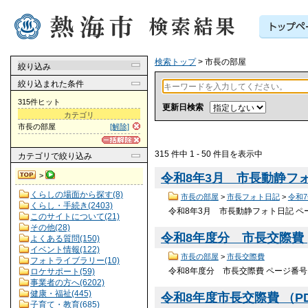
検索トップ
> 市長の部屋
絞り込み
絞り込まれた条件
315件ヒット
更新日検索
カテゴリ
市長の部屋
[解除]
315 件中 1 - 50 件目を表示中
カテゴリ
で絞り込み
>
令和8年3月 市長動静フ
くらしの場面から探す(8)
市長の部屋
>
市長フォト日記
>
令和
くらし・手続き(2403)
令和8年3月 市長動静フォト日記 ペー
このサイトについて(21)
その他(28)
令和8年度分 市長交際費
よくある質問(150)
イベント情報(122)
市長の部屋
>
市長交際費
フォトライブラリー(10)
令和8年度分 市長交際費 ページ番号1
ロケサポート(59)
事業者の方へ(6202)
健康・福祉(445)
令和8年度市長交際費 （PDF
子育て・教育(685)