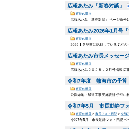
広報あたみ「新春対談」
市長の部屋
広報あたみ「新春対談」 ページ番号10
広報あたみ2026年1月号
市長の部屋
2026 1 各記事に記載している７桁の
広報あたみ市長メッセージ（第
市長の部屋
広報あたみ２０２５．２月号掲載 広
令和7年度 熱海市の予算・施
市長の部屋
公園緑地・緑道工事実施設計 伊豆山
令和7年5月 市長動静フ
市長の部屋
>
市長フォト日記
>
令和
令和7年5月 市長動静フォト日記 ペー