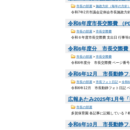
市長の部屋
>
施政方針（毎年の方針
令和7年2月市議会定例会市長施政方針 
令和6年度市長交際費 （PDF
市長の部屋
>
市長交際費
令和６年度市長交際費 支出日 行事等内
令和6年度分 市長交際費
市長の部屋
>
市長交際費
令和6年度分 市長交際費 ページ番号1
令和6年12月 市長動静
市長の部屋
>
市長フォト日記
>
令和
令和6年12月 市長動静フォト日記 ペ
広報あたみ2025年1月号
市長の部屋
多賀保育園 各記事に記載している７桁の
令和6年10月 市長動静